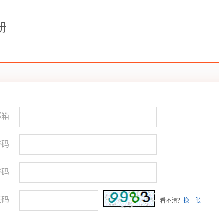
册
邮箱
码
密码
证码
看不清？
换一张