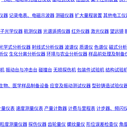
仪器
记录电表、电磁示波器
测磁仪器
扩大量程装置
其他电工仪
子光学仪器
航测仪器
光谱遥感仪器
红外仪器
激光仪器
望远镜
光学式分析仪器
射线式分析仪器
波谱仪
质谱仪
色谱仪
磁式分析
析仪
生化分离分析仪器
环境与农业分析仪器
样品前处理及制备
机
振动台与冲击台
碰撞台
无损探伤机
包装件试验机
结构试验
生物、医学样品制备设备
应变及振动测试仪器
型砂铸造试验仪
计量仪表
速度测量仪表
产量计数器
计费与里程表
计步器、频闪
粒度测量仪器
探伤仪器
齿轮量仪
螺纹量仪
形位误差检查仪
角