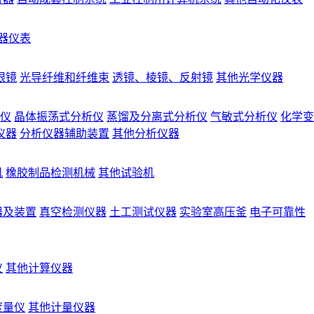
器仪表
眼镜
光导纤维和纤维束
透镜、棱镜、反射镜
其他光学仪器
仪
晶体振荡式分析仪
蒸馏及分离式分析仪
气敏式分析仪
化学变
仪器
分析仪器辅助装置
其他分析仪器
机
橡胶制品检测机械
其他试验机
器及装置
真空检测仪器
土工测试仪器
实验室高压釜
电子可靠性
仪
其他计算仪器
度量仪
其他计量仪器