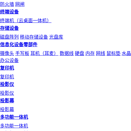
防火墙
网闸
终端设备
终端机（云桌面一体机）
存储设备
磁盘阵列
移动存储设备
光盘库
信息化设备零部件
摄像头
手写板
耳机（耳麦）
数据线
硬盘
内存
网线
鼠标垫
水晶
办公设备
复印机
复印机
投影仪
投影仪
投影幕
投影幕
多功能一体机
多功能一体机