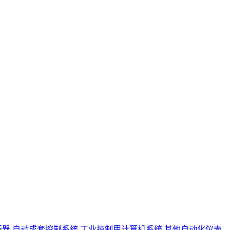
行器
自动成套控制系统
工业控制用计算机系统
其他自动化仪表