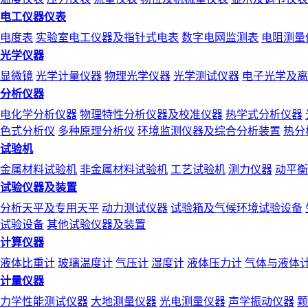
电工仪器仪表
电度表
实验室电工仪器及指针式电表
数字电网监测表
电阻测量
光学仪器
显微镜
光学计量仪器
物理光学仪器
光学测试仪器
电子光学及离
分析仪器
电化学分析仪器
物理特性分析仪器及校准仪器
热学式分析仪器
色式分析仪
多种原理分析仪
环境监测仪器及综合分析装置
热分
试验机
金属材料试验机
非金属材料试验机
工艺试验机
测力仪器
动平衡
试验仪器及装置
分析天平及专用天平
动力测试仪器
试验箱及气候环境试验设备
试验设备
其他试验仪器及装置
计算仪器
液体比重计
玻璃温度计
气压计
湿度计
液体压力计
气体与液体
计量仪器
力学性能测试仪器
大地测量仪器
光电测量仪器
声学振动仪器
颗