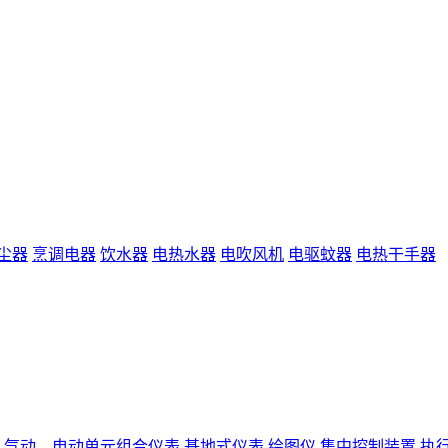
尘器
烹调电器
饮水器
电热水器
电吹风机
电驱蚊器
电热干手器
气动、电动单元组合仪表
基地式仪表
绘图仪
集中控制装置
执