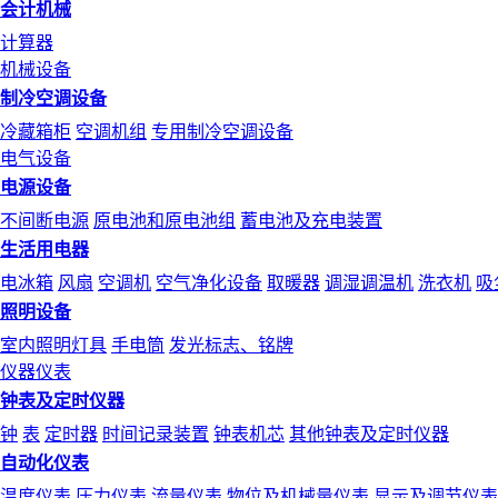
会计机械
计算器
机械设备
制冷空调设备
冷藏箱柜
空调机组
专用制冷空调设备
电气设备
电源设备
不间断电源
原电池和原电池组
蓄电池及充电装置
生活用电器
电冰箱
风扇
空调机
空气净化设备
取暖器
调湿调温机
洗衣机
吸
照明设备
室内照明灯具
手电筒
发光标志、铭牌
仪器仪表
钟表及定时仪器
钟
表
定时器
时间记录装置
钟表机芯
其他钟表及定时仪器
自动化仪表
温度仪表
压力仪表
流量仪表
物位及机械量仪表
显示及调节仪表