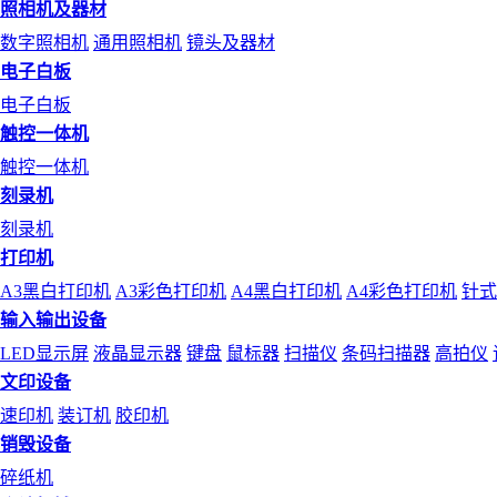
照相机及器材
数字照相机
通用照相机
镜头及器材
电子白板
电子白板
触控一体机
触控一体机
刻录机
刻录机
打印机
A3黑白打印机
A3彩色打印机
A4黑白打印机
A4彩色打印机
针式
输入输出设备
LED显示屏
液晶显示器
键盘
鼠标器
扫描仪
条码扫描器
高拍仪
文印设备
速印机
装订机
胶印机
销毁设备
碎纸机