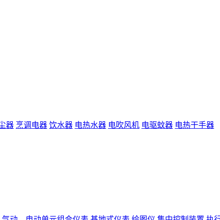
尘器
烹调电器
饮水器
电热水器
电吹风机
电驱蚊器
电热干手器
气动、电动单元组合仪表
基地式仪表
绘图仪
集中控制装置
执