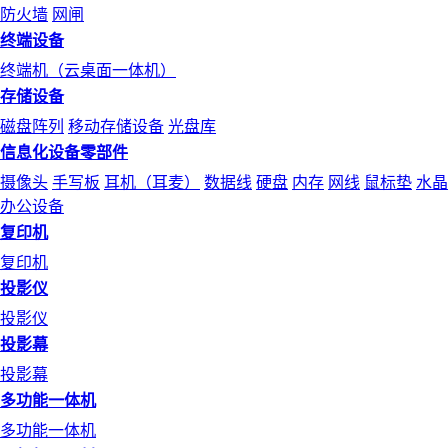
防火墙
网闸
终端设备
终端机（云桌面一体机）
存储设备
磁盘阵列
移动存储设备
光盘库
信息化设备零部件
摄像头
手写板
耳机（耳麦）
数据线
硬盘
内存
网线
鼠标垫
水晶
办公设备
复印机
复印机
投影仪
投影仪
投影幕
投影幕
多功能一体机
多功能一体机