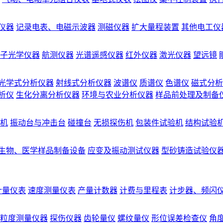
仪器
记录电表、电磁示波器
测磁仪器
扩大量程装置
其他电工仪
子光学仪器
航测仪器
光谱遥感仪器
红外仪器
激光仪器
望远镜
光学式分析仪器
射线式分析仪器
波谱仪
质谱仪
色谱仪
磁式分析
析仪
生化分离分析仪器
环境与农业分析仪器
样品前处理及制备
机
振动台与冲击台
碰撞台
无损探伤机
包装件试验机
结构试验
生物、医学样品制备设备
应变及振动测试仪器
型砂铸造试验仪
计量仪表
速度测量仪表
产量计数器
计费与里程表
计步器、频闪
粒度测量仪器
探伤仪器
齿轮量仪
螺纹量仪
形位误差检查仪
角