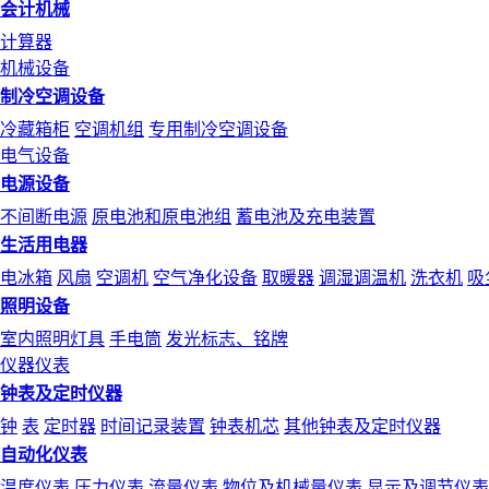
会计机械
计算器
机械设备
制冷空调设备
冷藏箱柜
空调机组
专用制冷空调设备
电气设备
电源设备
不间断电源
原电池和原电池组
蓄电池及充电装置
生活用电器
电冰箱
风扇
空调机
空气净化设备
取暖器
调湿调温机
洗衣机
吸
照明设备
室内照明灯具
手电筒
发光标志、铭牌
仪器仪表
钟表及定时仪器
钟
表
定时器
时间记录装置
钟表机芯
其他钟表及定时仪器
自动化仪表
温度仪表
压力仪表
流量仪表
物位及机械量仪表
显示及调节仪表