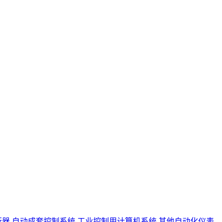
行器
自动成套控制系统
工业控制用计算机系统
其他自动化仪表