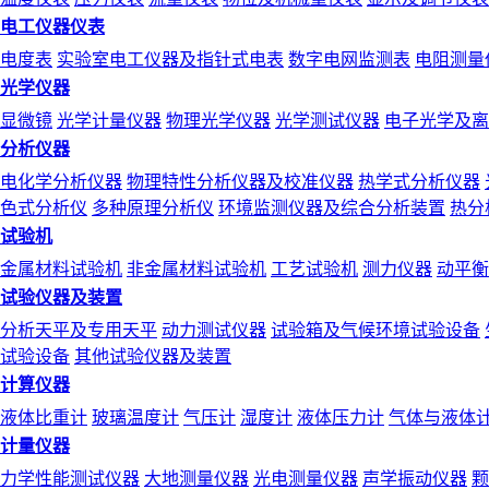
电工仪器仪表
电度表
实验室电工仪器及指针式电表
数字电网监测表
电阻测量
光学仪器
显微镜
光学计量仪器
物理光学仪器
光学测试仪器
电子光学及离
分析仪器
电化学分析仪器
物理特性分析仪器及校准仪器
热学式分析仪器
色式分析仪
多种原理分析仪
环境监测仪器及综合分析装置
热分
试验机
金属材料试验机
非金属材料试验机
工艺试验机
测力仪器
动平衡
试验仪器及装置
分析天平及专用天平
动力测试仪器
试验箱及气候环境试验设备
试验设备
其他试验仪器及装置
计算仪器
液体比重计
玻璃温度计
气压计
湿度计
液体压力计
气体与液体
计量仪器
力学性能测试仪器
大地测量仪器
光电测量仪器
声学振动仪器
颗