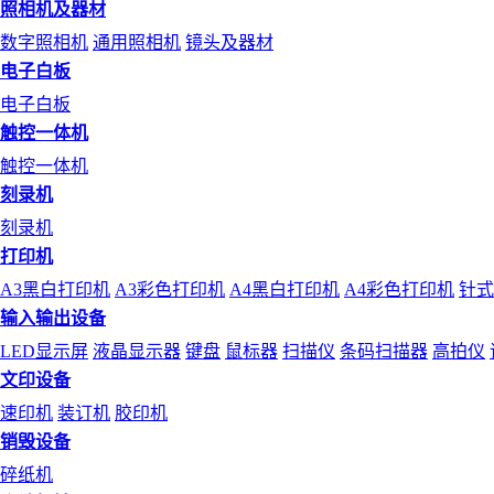
照相机及器材
数字照相机
通用照相机
镜头及器材
电子白板
电子白板
触控一体机
触控一体机
刻录机
刻录机
打印机
A3黑白打印机
A3彩色打印机
A4黑白打印机
A4彩色打印机
针式
输入输出设备
LED显示屏
液晶显示器
键盘
鼠标器
扫描仪
条码扫描器
高拍仪
文印设备
速印机
装订机
胶印机
销毁设备
碎纸机