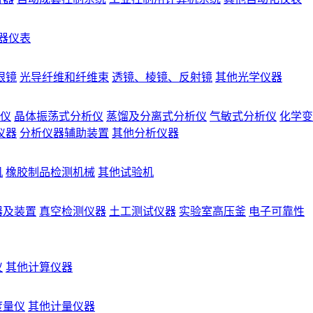
器仪表
眼镜
光导纤维和纤维束
透镜、棱镜、反射镜
其他光学仪器
仪
晶体振荡式分析仪
蒸馏及分离式分析仪
气敏式分析仪
化学变
仪器
分析仪器辅助装置
其他分析仪器
机
橡胶制品检测机械
其他试验机
器及装置
真空检测仪器
土工测试仪器
实验室高压釜
电子可靠性
仪
其他计算仪器
度量仪
其他计量仪器