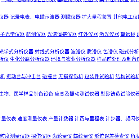
仪器
记录电表、电磁示波器
测磁仪器
扩大量程装置
其他电工仪
子光学仪器
航测仪器
光谱遥感仪器
红外仪器
激光仪器
望远镜
光学式分析仪器
射线式分析仪器
波谱仪
质谱仪
色谱仪
磁式分析
析仪
生化分离分析仪器
环境与农业分析仪器
样品前处理及制备
机
振动台与冲击台
碰撞台
无损探伤机
包装件试验机
结构试验
生物、医学样品制备设备
应变及振动测试仪器
型砂铸造试验仪
计量仪表
速度测量仪表
产量计数器
计费与里程表
计步器、频闪
粒度测量仪器
探伤仪器
齿轮量仪
螺纹量仪
形位误差检查仪
角