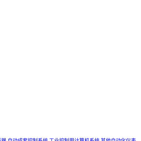
行器
自动成套控制系统
工业控制用计算机系统
其他自动化仪表