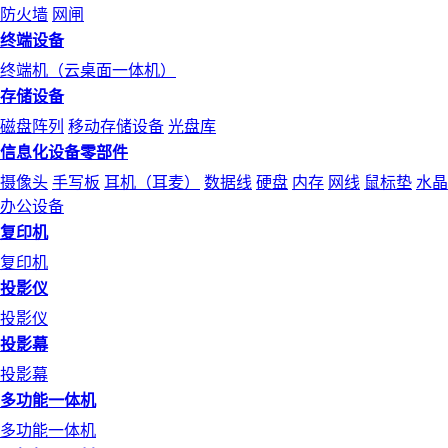
防火墙
网闸
终端设备
终端机（云桌面一体机）
存储设备
磁盘阵列
移动存储设备
光盘库
信息化设备零部件
摄像头
手写板
耳机（耳麦）
数据线
硬盘
内存
网线
鼠标垫
水晶
办公设备
复印机
复印机
投影仪
投影仪
投影幕
投影幕
多功能一体机
多功能一体机