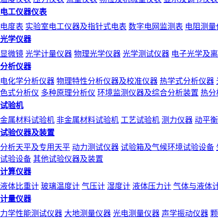
电工仪器仪表
电度表
实验室电工仪器及指针式电表
数字电网监测表
电阻测量
光学仪器
显微镜
光学计量仪器
物理光学仪器
光学测试仪器
电子光学及离
分析仪器
电化学分析仪器
物理特性分析仪器及校准仪器
热学式分析仪器
色式分析仪
多种原理分析仪
环境监测仪器及综合分析装置
热分
试验机
金属材料试验机
非金属材料试验机
工艺试验机
测力仪器
动平衡
试验仪器及装置
分析天平及专用天平
动力测试仪器
试验箱及气候环境试验设备
试验设备
其他试验仪器及装置
计算仪器
液体比重计
玻璃温度计
气压计
湿度计
液体压力计
气体与液体
计量仪器
力学性能测试仪器
大地测量仪器
光电测量仪器
声学振动仪器
颗