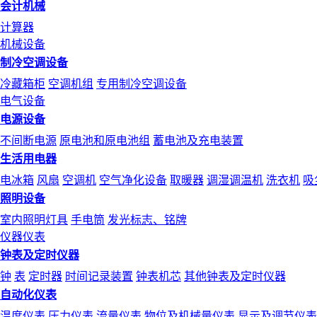
会计机械
计算器
机械设备
制冷空调设备
冷藏箱柜
空调机组
专用制冷空调设备
电气设备
电源设备
不间断电源
原电池和原电池组
蓄电池及充电装置
生活用电器
电冰箱
风扇
空调机
空气净化设备
取暖器
调湿调温机
洗衣机
吸
照明设备
室内照明灯具
手电筒
发光标志、铭牌
仪器仪表
钟表及定时仪器
钟
表
定时器
时间记录装置
钟表机芯
其他钟表及定时仪器
自动化仪表
温度仪表
压力仪表
流量仪表
物位及机械量仪表
显示及调节仪表