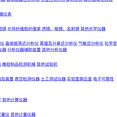
器仪表
眼镜
光导纤维和纤维束
透镜、棱镜、反射镜
其他光学仪器
仪
晶体振荡式分析仪
蒸馏及分离式分析仪
气敏式分析仪
化学变
仪器
分析仪器辅助装置
其他分析仪器
机
橡胶制品检测机械
其他试验机
器及装置
真空检测仪器
土工测试仪器
实验室高压釜
电子可靠性
仪
其他计算仪器
度量仪
其他计量仪器