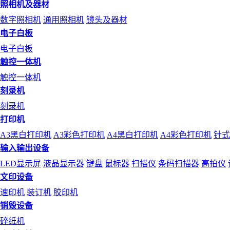
照相机及器材
数字照相机
通用照相机
镜头及器材
电子白板
电子白板
触控一体机
触控一体机
刻录机
刻录机
打印机
A3黑白打印机
A3彩色打印机
A4黑白打印机
A4彩色打印机
针式
输入输出设备
LED显示屏
液晶显示器
键盘
鼠标器
扫描仪
条码扫描器
高拍仪
文印设备
速印机
装订机
胶印机
销毁设备
碎纸机