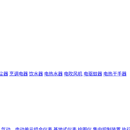
尘器
烹调电器
饮水器
电热水器
电吹风机
电驱蚊器
电热干手器
气动、电动单元组合仪表
基地式仪表
绘图仪
集中控制装置
执