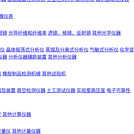
器仪表
眼镜
光导纤维和纤维束
透镜、棱镜、反射镜
其他光学仪器
仪
晶体振荡式分析仪
蒸馏及分离式分析仪
气敏式分析仪
化学变
仪器
分析仪器辅助装置
其他分析仪器
机
橡胶制品检测机械
其他试验机
器及装置
真空检测仪器
土工测试仪器
实验室高压釜
电子可靠性
仪
其他计算仪器
度量仪
其他计量仪器