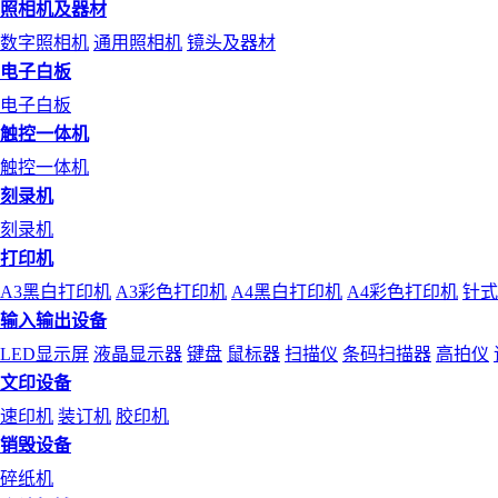
照相机及器材
数字照相机
通用照相机
镜头及器材
电子白板
电子白板
触控一体机
触控一体机
刻录机
刻录机
打印机
A3黑白打印机
A3彩色打印机
A4黑白打印机
A4彩色打印机
针式
输入输出设备
LED显示屏
液晶显示器
键盘
鼠标器
扫描仪
条码扫描器
高拍仪
文印设备
速印机
装订机
胶印机
销毁设备
碎纸机