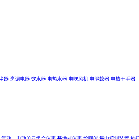
尘器
烹调电器
饮水器
电热水器
电吹风机
电驱蚊器
电热干手器
气动、电动单元组合仪表
基地式仪表
绘图仪
集中控制装置
执