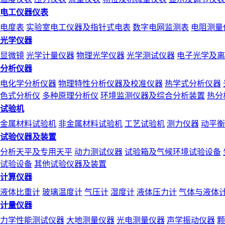
电工仪器仪表
电度表
实验室电工仪器及指针式电表
数字电网监测表
电阻测量
光学仪器
显微镜
光学计量仪器
物理光学仪器
光学测试仪器
电子光学及离
分析仪器
电化学分析仪器
物理特性分析仪器及校准仪器
热学式分析仪器
色式分析仪
多种原理分析仪
环境监测仪器及综合分析装置
热分
试验机
金属材料试验机
非金属材料试验机
工艺试验机
测力仪器
动平衡
试验仪器及装置
分析天平及专用天平
动力测试仪器
试验箱及气候环境试验设备
试验设备
其他试验仪器及装置
计算仪器
液体比重计
玻璃温度计
气压计
湿度计
液体压力计
气体与液体
计量仪器
力学性能测试仪器
大地测量仪器
光电测量仪器
声学振动仪器
颗