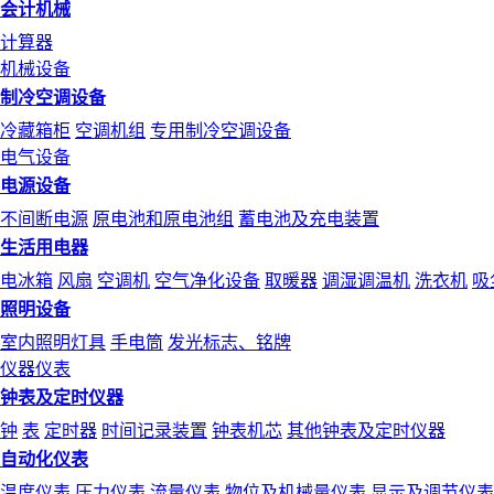
会计机械
计算器
机械设备
制冷空调设备
冷藏箱柜
空调机组
专用制冷空调设备
电气设备
电源设备
不间断电源
原电池和原电池组
蓄电池及充电装置
生活用电器
电冰箱
风扇
空调机
空气净化设备
取暖器
调湿调温机
洗衣机
吸
照明设备
室内照明灯具
手电筒
发光标志、铭牌
仪器仪表
钟表及定时仪器
钟
表
定时器
时间记录装置
钟表机芯
其他钟表及定时仪器
自动化仪表
温度仪表
压力仪表
流量仪表
物位及机械量仪表
显示及调节仪表