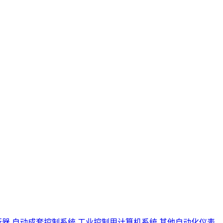
行器
自动成套控制系统
工业控制用计算机系统
其他自动化仪表