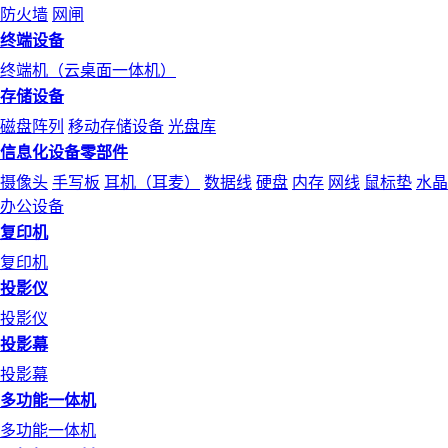
防火墙
网闸
终端设备
终端机（云桌面一体机）
存储设备
磁盘阵列
移动存储设备
光盘库
信息化设备零部件
摄像头
手写板
耳机（耳麦）
数据线
硬盘
内存
网线
鼠标垫
水晶
办公设备
复印机
复印机
投影仪
投影仪
投影幕
投影幕
多功能一体机
多功能一体机