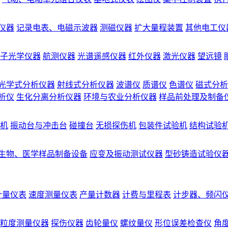
仪器
记录电表、电磁示波器
测磁仪器
扩大量程装置
其他电工仪
子光学仪器
航测仪器
光谱遥感仪器
红外仪器
激光仪器
望远镜
光学式分析仪器
射线式分析仪器
波谱仪
质谱仪
色谱仪
磁式分析
析仪
生化分离分析仪器
环境与农业分析仪器
样品前处理及制备
机
振动台与冲击台
碰撞台
无损探伤机
包装件试验机
结构试验
生物、医学样品制备设备
应变及振动测试仪器
型砂铸造试验仪
计量仪表
速度测量仪表
产量计数器
计费与里程表
计步器、频闪
粒度测量仪器
探伤仪器
齿轮量仪
螺纹量仪
形位误差检查仪
角