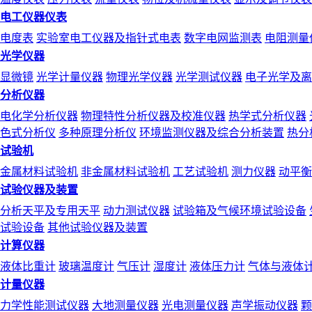
电工仪器仪表
电度表
实验室电工仪器及指针式电表
数字电网监测表
电阻测量
光学仪器
显微镜
光学计量仪器
物理光学仪器
光学测试仪器
电子光学及离
分析仪器
电化学分析仪器
物理特性分析仪器及校准仪器
热学式分析仪器
色式分析仪
多种原理分析仪
环境监测仪器及综合分析装置
热分
试验机
金属材料试验机
非金属材料试验机
工艺试验机
测力仪器
动平衡
试验仪器及装置
分析天平及专用天平
动力测试仪器
试验箱及气候环境试验设备
试验设备
其他试验仪器及装置
计算仪器
液体比重计
玻璃温度计
气压计
湿度计
液体压力计
气体与液体
计量仪器
力学性能测试仪器
大地测量仪器
光电测量仪器
声学振动仪器
颗