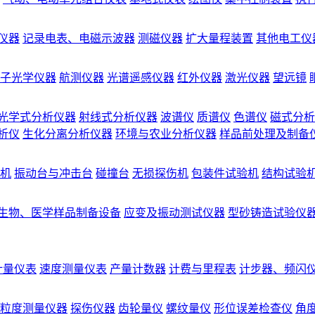
仪器
记录电表、电磁示波器
测磁仪器
扩大量程装置
其他电工仪
子光学仪器
航测仪器
光谱遥感仪器
红外仪器
激光仪器
望远镜
光学式分析仪器
射线式分析仪器
波谱仪
质谱仪
色谱仪
磁式分析
析仪
生化分离分析仪器
环境与农业分析仪器
样品前处理及制备
机
振动台与冲击台
碰撞台
无损探伤机
包装件试验机
结构试验
生物、医学样品制备设备
应变及振动测试仪器
型砂铸造试验仪
计量仪表
速度测量仪表
产量计数器
计费与里程表
计步器、频闪
粒度测量仪器
探伤仪器
齿轮量仪
螺纹量仪
形位误差检查仪
角