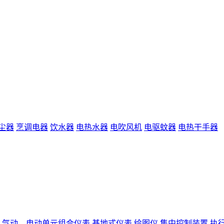
尘器
烹调电器
饮水器
电热水器
电吹风机
电驱蚊器
电热干手器
气动、电动单元组合仪表
基地式仪表
绘图仪
集中控制装置
执