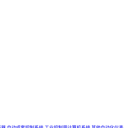
行器
自动成套控制系统
工业控制用计算机系统
其他自动化仪表