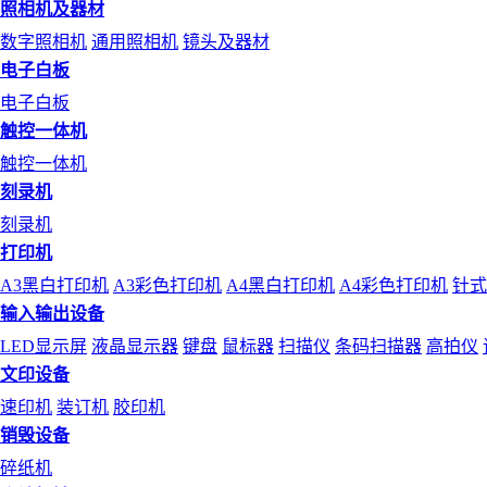
照相机及器材
数字照相机
通用照相机
镜头及器材
电子白板
电子白板
触控一体机
触控一体机
刻录机
刻录机
打印机
A3黑白打印机
A3彩色打印机
A4黑白打印机
A4彩色打印机
针式
输入输出设备
LED显示屏
液晶显示器
键盘
鼠标器
扫描仪
条码扫描器
高拍仪
文印设备
速印机
装订机
胶印机
销毁设备
碎纸机