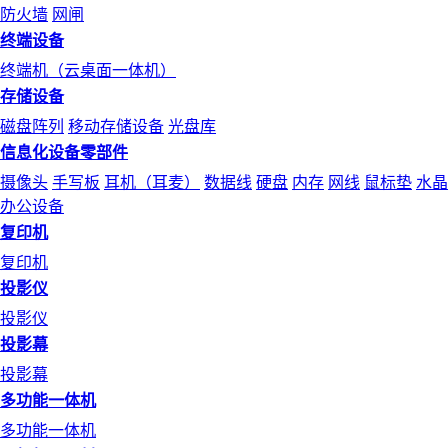
防火墙
网闸
终端设备
终端机（云桌面一体机）
存储设备
磁盘阵列
移动存储设备
光盘库
信息化设备零部件
摄像头
手写板
耳机（耳麦）
数据线
硬盘
内存
网线
鼠标垫
水晶
办公设备
复印机
复印机
投影仪
投影仪
投影幕
投影幕
多功能一体机
多功能一体机