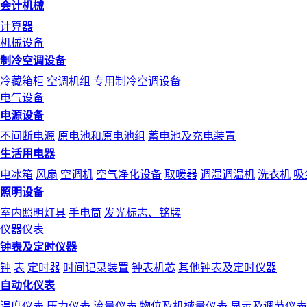
会计机械
计算器
机械设备
制冷空调设备
冷藏箱柜
空调机组
专用制冷空调设备
电气设备
电源设备
不间断电源
原电池和原电池组
蓄电池及充电装置
生活用电器
电冰箱
风扇
空调机
空气净化设备
取暖器
调湿调温机
洗衣机
吸
照明设备
室内照明灯具
手电筒
发光标志、铭牌
仪器仪表
钟表及定时仪器
钟
表
定时器
时间记录装置
钟表机芯
其他钟表及定时仪器
自动化仪表
温度仪表
压力仪表
流量仪表
物位及机械量仪表
显示及调节仪表