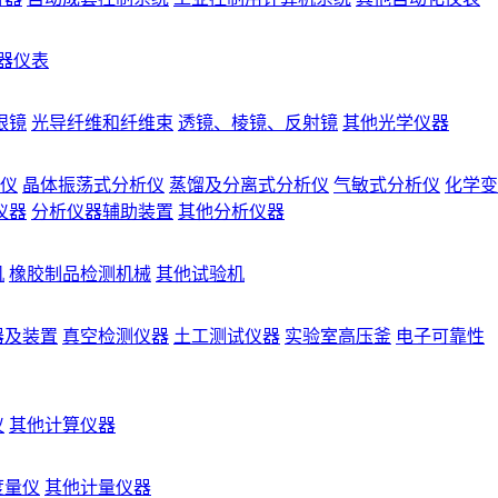
器仪表
眼镜
光导纤维和纤维束
透镜、棱镜、反射镜
其他光学仪器
仪
晶体振荡式分析仪
蒸馏及分离式分析仪
气敏式分析仪
化学变
仪器
分析仪器辅助装置
其他分析仪器
机
橡胶制品检测机械
其他试验机
器及装置
真空检测仪器
土工测试仪器
实验室高压釜
电子可靠性
仪
其他计算仪器
度量仪
其他计量仪器