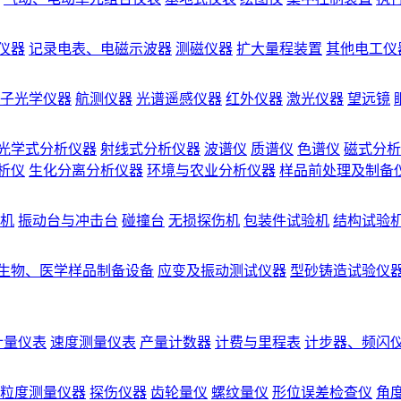
仪器
记录电表、电磁示波器
测磁仪器
扩大量程装置
其他电工仪
子光学仪器
航测仪器
光谱遥感仪器
红外仪器
激光仪器
望远镜
光学式分析仪器
射线式分析仪器
波谱仪
质谱仪
色谱仪
磁式分析
析仪
生化分离分析仪器
环境与农业分析仪器
样品前处理及制备
机
振动台与冲击台
碰撞台
无损探伤机
包装件试验机
结构试验
生物、医学样品制备设备
应变及振动测试仪器
型砂铸造试验仪
计量仪表
速度测量仪表
产量计数器
计费与里程表
计步器、频闪
粒度测量仪器
探伤仪器
齿轮量仪
螺纹量仪
形位误差检查仪
角