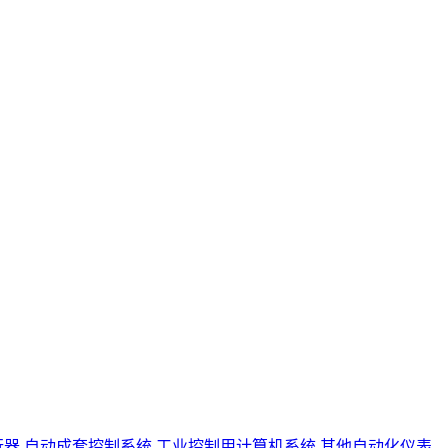
行器
自动成套控制系统
工业控制用计算机系统
其他自动化仪表