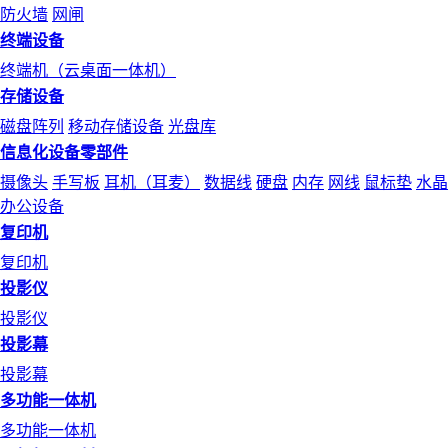
防火墙
网闸
终端设备
终端机（云桌面一体机）
存储设备
磁盘阵列
移动存储设备
光盘库
信息化设备零部件
摄像头
手写板
耳机（耳麦）
数据线
硬盘
内存
网线
鼠标垫
水晶
办公设备
复印机
复印机
投影仪
投影仪
投影幕
投影幕
多功能一体机
多功能一体机