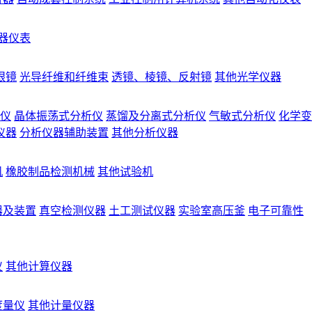
器仪表
眼镜
光导纤维和纤维束
透镜、棱镜、反射镜
其他光学仪器
仪
晶体振荡式分析仪
蒸馏及分离式分析仪
气敏式分析仪
化学变
仪器
分析仪器辅助装置
其他分析仪器
机
橡胶制品检测机械
其他试验机
器及装置
真空检测仪器
土工测试仪器
实验室高压釜
电子可靠性
仪
其他计算仪器
度量仪
其他计量仪器