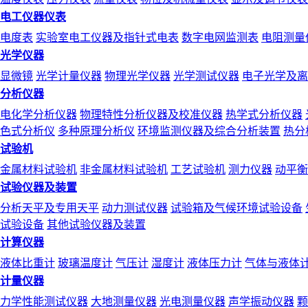
电工仪器仪表
电度表
实验室电工仪器及指针式电表
数字电网监测表
电阻测量
光学仪器
显微镜
光学计量仪器
物理光学仪器
光学测试仪器
电子光学及离
分析仪器
电化学分析仪器
物理特性分析仪器及校准仪器
热学式分析仪器
色式分析仪
多种原理分析仪
环境监测仪器及综合分析装置
热分
试验机
金属材料试验机
非金属材料试验机
工艺试验机
测力仪器
动平衡
试验仪器及装置
分析天平及专用天平
动力测试仪器
试验箱及气候环境试验设备
试验设备
其他试验仪器及装置
计算仪器
液体比重计
玻璃温度计
气压计
湿度计
液体压力计
气体与液体
计量仪器
力学性能测试仪器
大地测量仪器
光电测量仪器
声学振动仪器
颗