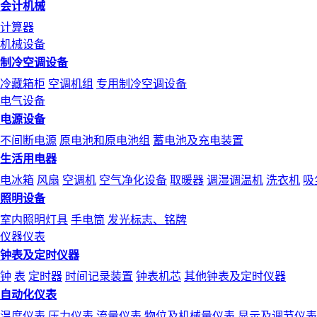
会计机械
计算器
机械设备
制冷空调设备
冷藏箱柜
空调机组
专用制冷空调设备
电气设备
电源设备
不间断电源
原电池和原电池组
蓄电池及充电装置
生活用电器
电冰箱
风扇
空调机
空气净化设备
取暖器
调湿调温机
洗衣机
吸
照明设备
室内照明灯具
手电筒
发光标志、铭牌
仪器仪表
钟表及定时仪器
钟
表
定时器
时间记录装置
钟表机芯
其他钟表及定时仪器
自动化仪表
温度仪表
压力仪表
流量仪表
物位及机械量仪表
显示及调节仪表