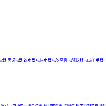
尘器
烹调电器
饮水器
电热水器
电吹风机
电驱蚊器
电热干手器
气动、电动单元组合仪表
基地式仪表
绘图仪
集中控制装置
执