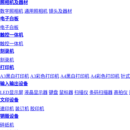
照相机及器材
数字照相机
通用照相机
镜头及器材
电子白板
电子白板
触控一体机
触控一体机
刻录机
刻录机
打印机
A3黑白打印机
A3彩色打印机
A4黑白打印机
A4彩色打印机
针式
输入输出设备
LED显示屏
液晶显示器
键盘
鼠标器
扫描仪
条码扫描器
高拍仪
文印设备
速印机
装订机
胶印机
销毁设备
碎纸机