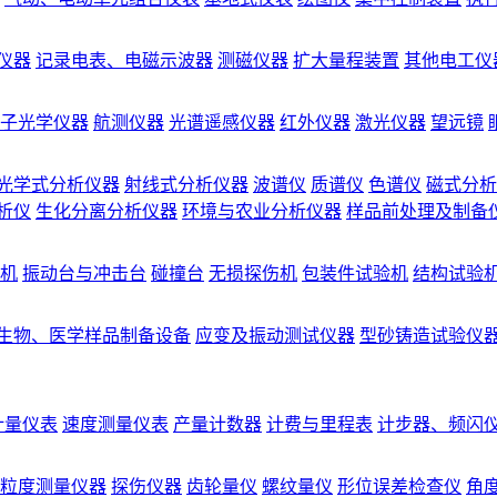
仪器
记录电表、电磁示波器
测磁仪器
扩大量程装置
其他电工仪
子光学仪器
航测仪器
光谱遥感仪器
红外仪器
激光仪器
望远镜
光学式分析仪器
射线式分析仪器
波谱仪
质谱仪
色谱仪
磁式分析
析仪
生化分离分析仪器
环境与农业分析仪器
样品前处理及制备
机
振动台与冲击台
碰撞台
无损探伤机
包装件试验机
结构试验
生物、医学样品制备设备
应变及振动测试仪器
型砂铸造试验仪
计量仪表
速度测量仪表
产量计数器
计费与里程表
计步器、频闪
粒度测量仪器
探伤仪器
齿轮量仪
螺纹量仪
形位误差检查仪
角