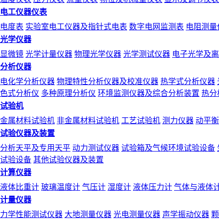
电工仪器仪表
电度表
实验室电工仪器及指针式电表
数字电网监测表
电阻测量
光学仪器
显微镜
光学计量仪器
物理光学仪器
光学测试仪器
电子光学及离
分析仪器
电化学分析仪器
物理特性分析仪器及校准仪器
热学式分析仪器
色式分析仪
多种原理分析仪
环境监测仪器及综合分析装置
热分
试验机
金属材料试验机
非金属材料试验机
工艺试验机
测力仪器
动平衡
试验仪器及装置
分析天平及专用天平
动力测试仪器
试验箱及气候环境试验设备
试验设备
其他试验仪器及装置
计算仪器
液体比重计
玻璃温度计
气压计
湿度计
液体压力计
气体与液体
计量仪器
力学性能测试仪器
大地测量仪器
光电测量仪器
声学振动仪器
颗