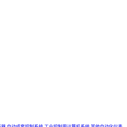
行器
自动成套控制系统
工业控制用计算机系统
其他自动化仪表