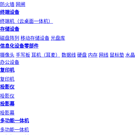
防火墙
网闸
终端设备
终端机（云桌面一体机）
存储设备
磁盘阵列
移动存储设备
光盘库
信息化设备零部件
摄像头
手写板
耳机（耳麦）
数据线
硬盘
内存
网线
鼠标垫
水晶
办公设备
复印机
复印机
投影仪
投影仪
投影幕
投影幕
多功能一体机
多功能一体机