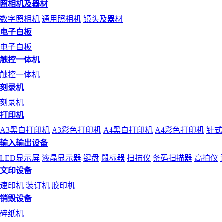
照相机及器材
数字照相机
通用照相机
镜头及器材
电子白板
电子白板
触控一体机
触控一体机
刻录机
刻录机
打印机
A3黑白打印机
A3彩色打印机
A4黑白打印机
A4彩色打印机
针式
输入输出设备
LED显示屏
液晶显示器
键盘
鼠标器
扫描仪
条码扫描器
高拍仪
文印设备
速印机
装订机
胶印机
销毁设备
碎纸机