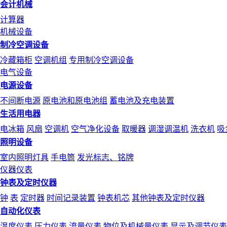
会计机械
计算器
机械设备
制冷空调设备
冷藏箱柜
空调机组
专用制冷空调设备
电气设备
电源设备
不间断电源
原电池和原电池组
蓄电池及充电装置
生活用电器
电冰箱
风扇
空调机
空气净化设备
取暖器
调湿调温机
洗衣机
吸
照明设备
室内照明灯具
手电筒
发光标志、铭牌
仪器仪表
钟表及定时仪器
钟
表
定时器
时间记录装置
钟表机芯
其他钟表及定时仪器
自动化仪表
温度仪表
压力仪表
流量仪表
物位及机械量仪表
显示及调节仪表