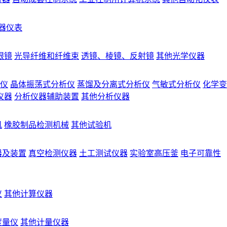
器仪表
眼镜
光导纤维和纤维束
透镜、棱镜、反射镜
其他光学仪器
仪
晶体振荡式分析仪
蒸馏及分离式分析仪
气敏式分析仪
化学变
仪器
分析仪器辅助装置
其他分析仪器
机
橡胶制品检测机械
其他试验机
器及装置
真空检测仪器
土工测试仪器
实验室高压釜
电子可靠性
仪
其他计算仪器
度量仪
其他计量仪器