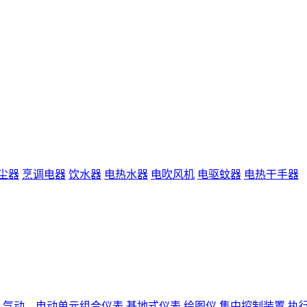
尘器
烹调电器
饮水器
电热水器
电吹风机
电驱蚊器
电热干手器
气动、电动单元组合仪表
基地式仪表
绘图仪
集中控制装置
执