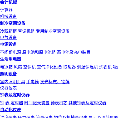
会计机械
计算器
机械设备
制冷空调设备
冷藏箱柜
空调机组
专用制冷空调设备
电气设备
电源设备
不间断电源
原电池和原电池组
蓄电池及充电装置
生活用电器
电冰箱
风扇
空调机
空气净化设备
取暖器
调湿调温机
洗衣机
吸
照明设备
室内照明灯具
手电筒
发光标志、铭牌
仪器仪表
钟表及定时仪器
钟
表
定时器
时间记录装置
钟表机芯
其他钟表及定时仪器
自动化仪表
温度仪表
压力仪表
流量仪表
物位及机械量仪表
显示及调节仪表