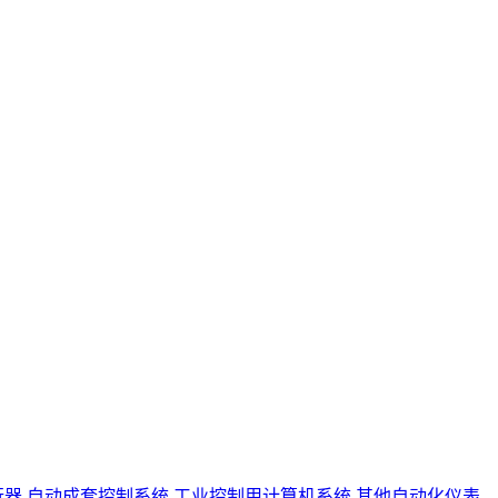
行器
自动成套控制系统
工业控制用计算机系统
其他自动化仪表