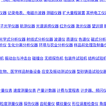
仪器
记录电表、电磁示波器
测磁仪器
扩大量程装置
其他电工仪
子光学仪器
航测仪器
光谱遥感仪器
红外仪器
激光仪器
望远镜
光学式分析仪器
射线式分析仪器
波谱仪
质谱仪
色谱仪
磁式分析
析仪
生化分离分析仪器
环境与农业分析仪器
样品前处理及制备
机
振动台与冲击台
碰撞台
无损探伤机
包装件试验机
结构试验
生物、医学样品制备设备
应变及振动测试仪器
型砂铸造试验仪
计量仪表
速度测量仪表
产量计数器
计费与里程表
计步器、频闪
粒度测量仪器
探伤仪器
齿轮量仪
螺纹量仪
形位误差检查仪
角