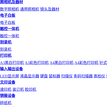
照相机及器材
数字照相机
通用照相机
镜头及器材
电子白板
电子白板
触控一体机
触控一体机
刻录机
刻录机
打印机
A3黑白打印机
A3彩色打印机
A4黑白打印机
A4彩色打印机
针式
输入输出设备
LED显示屏
液晶显示器
键盘
鼠标器
扫描仪
条码扫描器
高拍仪
文印设备
速印机
装订机
胶印机
销毁设备
碎纸机