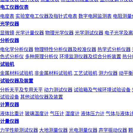
电工仪器仪表
电度表
实验室电工仪器及指针式电表
数字电网监测表
电阻测量
光学仪器
显微镜
光学计量仪器
物理光学仪器
光学测试仪器
电子光学及离
分析仪器
电化学分析仪器
物理特性分析仪器及校准仪器
热学式分析仪器
色式分析仪
多种原理分析仪
环境监测仪器及综合分析装置
热分
试验机
金属材料试验机
非金属材料试验机
工艺试验机
测力仪器
动平衡
试验仪器及装置
分析天平及专用天平
动力测试仪器
试验箱及气候环境试验设备
试验设备
其他试验仪器及装置
计算仪器
液体比重计
玻璃温度计
气压计
湿度计
液体压力计
气体与液体
计量仪器
力学性能测试仪器
大地测量仪器
光电测量仪器
声学振动仪器
颗