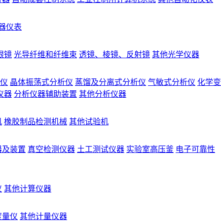
器仪表
眼镜
光导纤维和纤维束
透镜、棱镜、反射镜
其他光学仪器
仪
晶体振荡式分析仪
蒸馏及分离式分析仪
气敏式分析仪
化学变
仪器
分析仪器辅助装置
其他分析仪器
机
橡胶制品检测机械
其他试验机
器及装置
真空检测仪器
土工测试仪器
实验室高压釜
电子可靠性
仪
其他计算仪器
度量仪
其他计量仪器