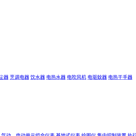
尘器
烹调电器
饮水器
电热水器
电吹风机
电驱蚊器
电热干手器
气动、电动单元组合仪表
基地式仪表
绘图仪
集中控制装置
执