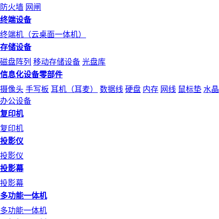
防火墙
网闸
终端设备
终端机（云桌面一体机）
存储设备
磁盘阵列
移动存储设备
光盘库
信息化设备零部件
摄像头
手写板
耳机（耳麦）
数据线
硬盘
内存
网线
鼠标垫
水晶
办公设备
复印机
复印机
投影仪
投影仪
投影幕
投影幕
多功能一体机
多功能一体机