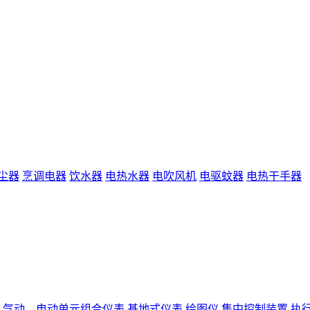
尘器
烹调电器
饮水器
电热水器
电吹风机
电驱蚊器
电热干手器
气动、电动单元组合仪表
基地式仪表
绘图仪
集中控制装置
执