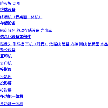
防火墙
网闸
终端设备
终端机（云桌面一体机）
存储设备
磁盘阵列
移动存储设备
光盘库
信息化设备零部件
摄像头
手写板
耳机（耳麦）
数据线
硬盘
内存
网线
鼠标垫
水晶
办公设备
复印机
复印机
投影仪
投影仪
投影幕
投影幕
多功能一体机
多功能一体机