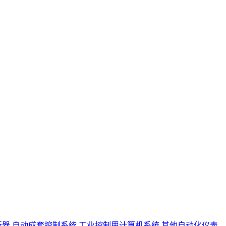
行器
自动成套控制系统
工业控制用计算机系统
其他自动化仪表