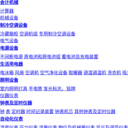
会计机械
计算器
机械设备
制冷空调设备
冷藏箱柜
空调机组
专用制冷空调设备
电气设备
电源设备
不间断电源
原电池和原电池组
蓄电池及充电装置
生活用电器
电冰箱
风扇
空调机
空气净化设备
取暖器
调湿调温机
洗衣机
吸
照明设备
室内照明灯具
手电筒
发光标志、铭牌
仪器仪表
钟表及定时仪器
钟
表
定时器
时间记录装置
钟表机芯
其他钟表及定时仪器
自动化仪表
温度仪表
压力仪表
流量仪表
物位及机械量仪表
显示及调节仪表