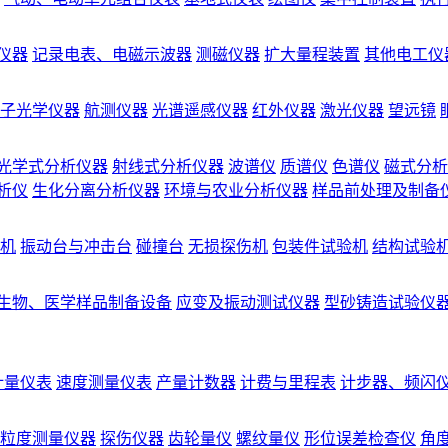
仪器
记录电表、电磁示波器
测磁仪器
扩大量程装置
其他电工仪
子光学仪器
航测仪器
光谱遥感仪器
红外仪器
激光仪器
望远镜
光学式分析仪器
射线式分析仪器
波谱仪
质谱仪
色谱仪
磁式分析
析仪
生化分离分析仪器
环境与农业分析仪器
样品前处理及制备
机
振动台与冲击台
碰撞台
无损探伤机
包装件试验机
结构试验
生物、医学样品制备设备
应变及振动测试仪器
型砂铸造试验仪
计量仪表
速度测量仪表
产量计数器
计费与里程表
计步器、频闪
粒度测量仪器
探伤仪器
齿轮量仪
螺纹量仪
形位误差检查仪
角