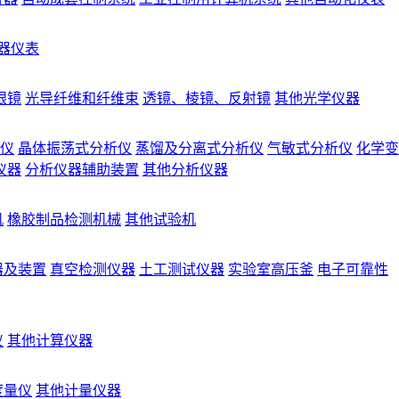
器仪表
眼镜
光导纤维和纤维束
透镜、棱镜、反射镜
其他光学仪器
仪
晶体振荡式分析仪
蒸馏及分离式分析仪
气敏式分析仪
化学变
仪器
分析仪器辅助装置
其他分析仪器
机
橡胶制品检测机械
其他试验机
器及装置
真空检测仪器
土工测试仪器
实验室高压釜
电子可靠性
仪
其他计算仪器
度量仪
其他计量仪器