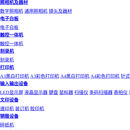
照相机及器材
数字照相机
通用照相机
镜头及器材
电子白板
电子白板
触控一体机
触控一体机
刻录机
刻录机
打印机
A3黑白打印机
A3彩色打印机
A4黑白打印机
A4彩色打印机
针式
输入输出设备
LED显示屏
液晶显示器
键盘
鼠标器
扫描仪
条码扫描器
高拍仪
文印设备
速印机
装订机
胶印机
销毁设备
碎纸机