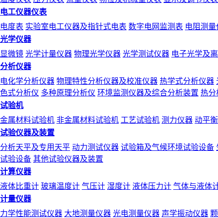
电工仪器仪表
电度表
实验室电工仪器及指针式电表
数字电网监测表
电阻测量
光学仪器
显微镜
光学计量仪器
物理光学仪器
光学测试仪器
电子光学及离
分析仪器
电化学分析仪器
物理特性分析仪器及校准仪器
热学式分析仪器
色式分析仪
多种原理分析仪
环境监测仪器及综合分析装置
热分
试验机
金属材料试验机
非金属材料试验机
工艺试验机
测力仪器
动平衡
试验仪器及装置
分析天平及专用天平
动力测试仪器
试验箱及气候环境试验设备
试验设备
其他试验仪器及装置
计算仪器
液体比重计
玻璃温度计
气压计
湿度计
液体压力计
气体与液体
计量仪器
力学性能测试仪器
大地测量仪器
光电测量仪器
声学振动仪器
颗