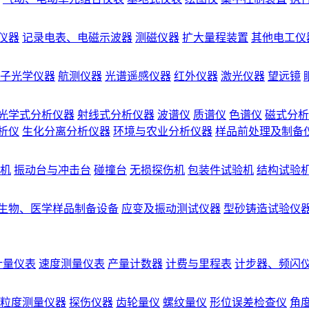
仪器
记录电表、电磁示波器
测磁仪器
扩大量程装置
其他电工仪
子光学仪器
航测仪器
光谱遥感仪器
红外仪器
激光仪器
望远镜
光学式分析仪器
射线式分析仪器
波谱仪
质谱仪
色谱仪
磁式分析
析仪
生化分离分析仪器
环境与农业分析仪器
样品前处理及制备
机
振动台与冲击台
碰撞台
无损探伤机
包装件试验机
结构试验
生物、医学样品制备设备
应变及振动测试仪器
型砂铸造试验仪
计量仪表
速度测量仪表
产量计数器
计费与里程表
计步器、频闪
粒度测量仪器
探伤仪器
齿轮量仪
螺纹量仪
形位误差检查仪
角