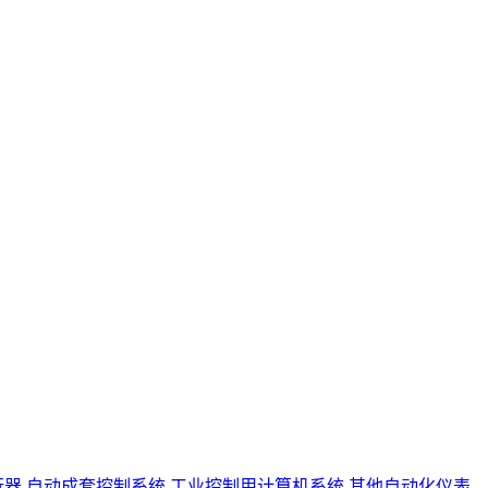
行器
自动成套控制系统
工业控制用计算机系统
其他自动化仪表