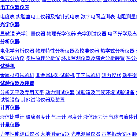
电工仪器仪表
电度表
实验室电工仪器及指针式电表
数字电网监测表
电阻测量
光学仪器
显微镜
光学计量仪器
物理光学仪器
光学测试仪器
电子光学及离
分析仪器
电化学分析仪器
物理特性分析仪器及校准仪器
热学式分析仪器
色式分析仪
多种原理分析仪
环境监测仪器及综合分析装置
热分
试验机
金属材料试验机
非金属材料试验机
工艺试验机
测力仪器
动平衡
试验仪器及装置
分析天平及专用天平
动力测试仪器
试验箱及气候环境试验设备
试验设备
其他试验仪器及装置
计算仪器
液体比重计
玻璃温度计
气压计
湿度计
液体压力计
气体与液体
计量仪器
力学性能测试仪器
大地测量仪器
光电测量仪器
声学振动仪器
颗