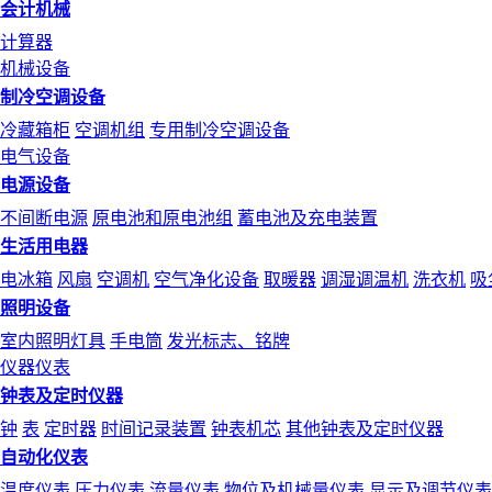
会计机械
计算器
机械设备
制冷空调设备
冷藏箱柜
空调机组
专用制冷空调设备
电气设备
电源设备
不间断电源
原电池和原电池组
蓄电池及充电装置
生活用电器
电冰箱
风扇
空调机
空气净化设备
取暖器
调湿调温机
洗衣机
吸
照明设备
室内照明灯具
手电筒
发光标志、铭牌
仪器仪表
钟表及定时仪器
钟
表
定时器
时间记录装置
钟表机芯
其他钟表及定时仪器
自动化仪表
温度仪表
压力仪表
流量仪表
物位及机械量仪表
显示及调节仪表