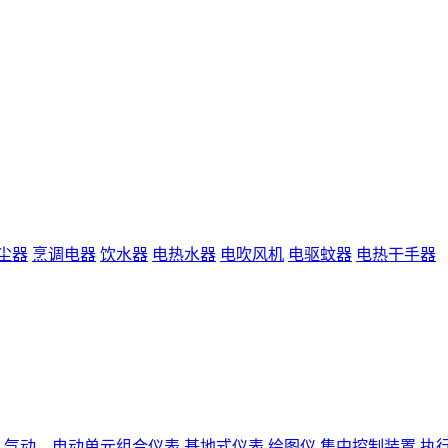
尘器
烹调电器
饮水器
电热水器
电吹风机
电驱蚊器
电热干手器
气动、电动单元组合仪表
基地式仪表
绘图仪
集中控制装置
执