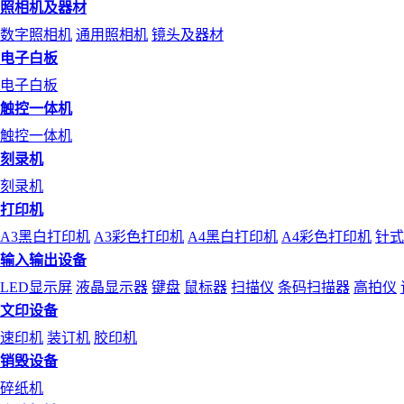
照相机及器材
数字照相机
通用照相机
镜头及器材
电子白板
电子白板
触控一体机
触控一体机
刻录机
刻录机
打印机
A3黑白打印机
A3彩色打印机
A4黑白打印机
A4彩色打印机
针式
输入输出设备
LED显示屏
液晶显示器
键盘
鼠标器
扫描仪
条码扫描器
高拍仪
文印设备
速印机
装订机
胶印机
销毁设备
碎纸机