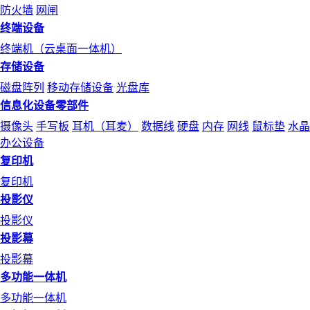
防火墙
网闸
终端设备
终端机（云桌面一体机）
存储设备
磁盘阵列
移动存储设备
光盘库
信息化设备零部件
摄像头
手写板
耳机（耳麦）
数据线
硬盘
内存
网线
鼠标垫
水晶
办公设备
复印机
复印机
投影仪
投影仪
投影幕
投影幕
多功能一体机
多功能一体机