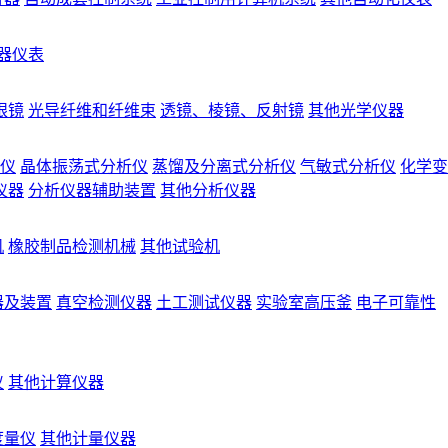
器仪表
眼镜
光导纤维和纤维束
透镜、棱镜、反射镜
其他光学仪器
仪
晶体振荡式分析仪
蒸馏及分离式分析仪
气敏式分析仪
化学变
仪器
分析仪器辅助装置
其他分析仪器
机
橡胶制品检测机械
其他试验机
器及装置
真空检测仪器
土工测试仪器
实验室高压釜
电子可靠性
仪
其他计算仪器
度量仪
其他计量仪器