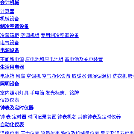
会计机械
计算器
机械设备
制冷空调设备
冷藏箱柜
空调机组
专用制冷空调设备
电气设备
电源设备
不间断电源
原电池和原电池组
蓄电池及充电装置
生活用电器
电冰箱
风扇
空调机
空气净化设备
取暖器
调湿调温机
洗衣机
吸
照明设备
室内照明灯具
手电筒
发光标志、铭牌
仪器仪表
钟表及定时仪器
钟
表
定时器
时间记录装置
钟表机芯
其他钟表及定时仪器
自动化仪表
温度仪表
压力仪表
流量仪表
物位及机械量仪表
显示及调节仪表