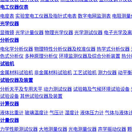
电工仪器仪表
电度表
实验室电工仪器及指针式电表
数字电网监测表
电阻测量
光学仪器
显微镜
光学计量仪器
物理光学仪器
光学测试仪器
电子光学及离
分析仪器
电化学分析仪器
物理特性分析仪器及校准仪器
热学式分析仪器
色式分析仪
多种原理分析仪
环境监测仪器及综合分析装置
热分
试验机
金属材料试验机
非金属材料试验机
工艺试验机
测力仪器
动平衡
试验仪器及装置
分析天平及专用天平
动力测试仪器
试验箱及气候环境试验设备
试验设备
其他试验仪器及装置
计算仪器
液体比重计
玻璃温度计
气压计
湿度计
液体压力计
气体与液体
计量仪器
力学性能测试仪器
大地测量仪器
光电测量仪器
声学振动仪器
颗