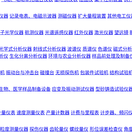
仪器
记录电表、电磁示波器
测磁仪器
扩大量程装置
其他电工仪
子光学仪器
航测仪器
光谱遥感仪器
红外仪器
激光仪器
望远镜
光学式分析仪器
射线式分析仪器
波谱仪
质谱仪
色谱仪
磁式分析
析仪
生化分离分析仪器
环境与农业分析仪器
样品前处理及制备
机
振动台与冲击台
碰撞台
无损探伤机
包装件试验机
结构试验
生物、医学样品制备设备
应变及振动测试仪器
型砂铸造试验仪
计量仪表
速度测量仪表
产量计数器
计费与里程表
计步器、频闪
粒度测量仪器
探伤仪器
齿轮量仪
螺纹量仪
形位误差检查仪
角