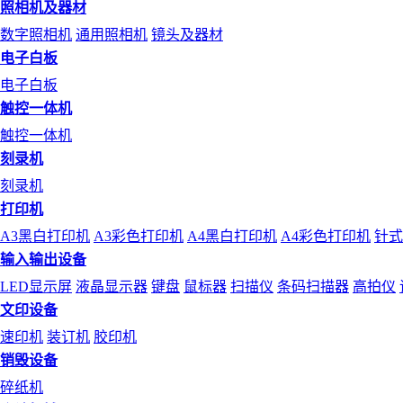
照相机及器材
数字照相机
通用照相机
镜头及器材
电子白板
电子白板
触控一体机
触控一体机
刻录机
刻录机
打印机
A3黑白打印机
A3彩色打印机
A4黑白打印机
A4彩色打印机
针式
输入输出设备
LED显示屏
液晶显示器
键盘
鼠标器
扫描仪
条码扫描器
高拍仪
文印设备
速印机
装订机
胶印机
销毁设备
碎纸机