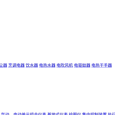
尘器
烹调电器
饮水器
电热水器
电吹风机
电驱蚊器
电热干手器
气动、电动单元组合仪表
基地式仪表
绘图仪
集中控制装置
执