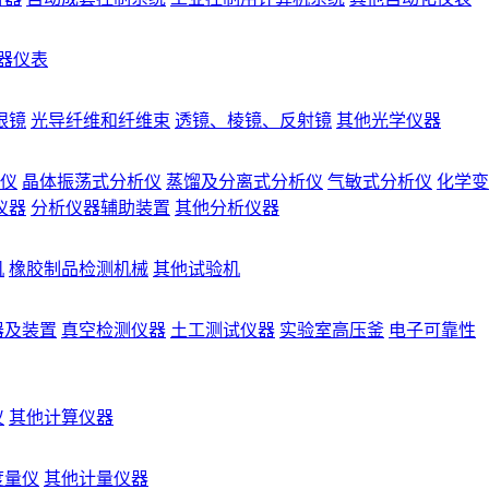
器仪表
眼镜
光导纤维和纤维束
透镜、棱镜、反射镜
其他光学仪器
仪
晶体振荡式分析仪
蒸馏及分离式分析仪
气敏式分析仪
化学变
仪器
分析仪器辅助装置
其他分析仪器
机
橡胶制品检测机械
其他试验机
器及装置
真空检测仪器
土工测试仪器
实验室高压釜
电子可靠性
仪
其他计算仪器
度量仪
其他计量仪器