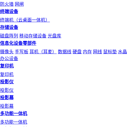
防火墙
网闸
终端设备
终端机（云桌面一体机）
存储设备
磁盘阵列
移动存储设备
光盘库
信息化设备零部件
摄像头
手写板
耳机（耳麦）
数据线
硬盘
内存
网线
鼠标垫
水晶
办公设备
复印机
复印机
投影仪
投影仪
投影幕
投影幕
多功能一体机
多功能一体机