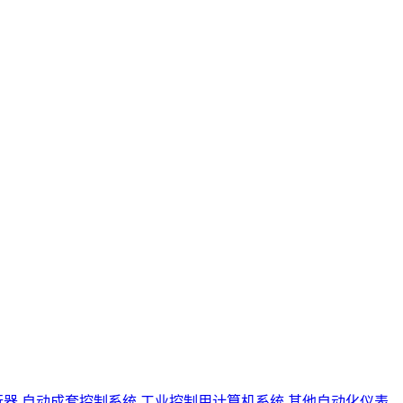
行器
自动成套控制系统
工业控制用计算机系统
其他自动化仪表